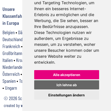
und Targeting Technologien, um
Unsere
Klassenfahrten zu
Klassenfahrten zu
Ihnen ein besseres Internet-
Erlebnis zu ermöglichen und die
Klassenfahrtenziele
jedem Anlass
jeder Jahreszeit
Werbung, die Sie sehen, besser an
in Europa
Abschlussfahrt
•
im Frühjahr
•
im
Ihre Bedürfnisse anzupassen.
Belgien
•
Dänemark
•
Deutsche Bahn
Sommer
•
im Herbst
Diese Technologien nutzen wir
außerdem, um Ergebnisse zu
Deutschland
•
Klassenfahrt
•
•
im Winter
messen, um zu verstehen, woher
Frankreich
•
Klassenreise
•
unsere Besucher kommen oder um
Großbritannien
•
Kursfahrt
•
unsere Website weiter zu
Italien
•
Kroatien
•
Schülerreisen
•
entwickeln.
Niederlande
•
Schulreise
•
Österreich
•
Polen
•
Skifahren
•
Skilager
•
Alle akzeptieren
Spanien
•
Tschechien
Studienfahrt
Ich lehne ab
•
Ungarn
Einstellungen ändern
© 2026 Schuster-Reisen GmbH
created by
vistabus.de
|
Cookie-Einstellungen