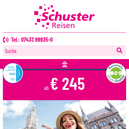
Ihr Klassenfahrten-Spezialist
individuell
durchdacht
organisiert
Tel.: 07433 99935-0
Suche
STÄDTEREISEN
€ 245
ab