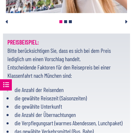
München mit weitläufigen Grünanlagen, einem
hervorragend ausgebauten Nahverkehr und kurzen
© rh2010-stock.adobe.com
Wegen zwischen den einzelnen Programmpunkten. So
lassen sich Kultur, Natur und Freizeit ideal miteinander
verbinden und ganz individuell auf die Interessen Ihrer
PREISBEISPIEL:
Schulklasse abstimmen.
Bitte berücksichtigen Sie, dass es sich bei dem Preis
Ob
Studienfahrt, Abschlussfahrt oder Klassenreise
lediglich um einen Vorschlag handelt.
– eine Klassenfahrt nach München bietet unzählige
Entscheidende Faktoren für den Reisepreis bei einer
Möglichkeiten, Unterrichtsinhalte lebendig zu
Klassenfahrt nach München sind:
vermitteln und gemeinsam unvergessliche Erlebnisse
zu sammeln. Gerne unterstützen wir Sie bei der
die Anzahl der Reisenden
Planung und stellen ein abwechslungsreiches
die gewählte Reisezeit (Saisonzeiten)
Programm zusammen, das perfekt zu Ihrer
die gewählte Unterkunft
Schulklasse passt.
die Anzahl der Übernachtungen
die Verpflegungsart (warmes Abendessen, Lunchpaket)
das gewählte Verkehrsmittel (Bus, Bahn)