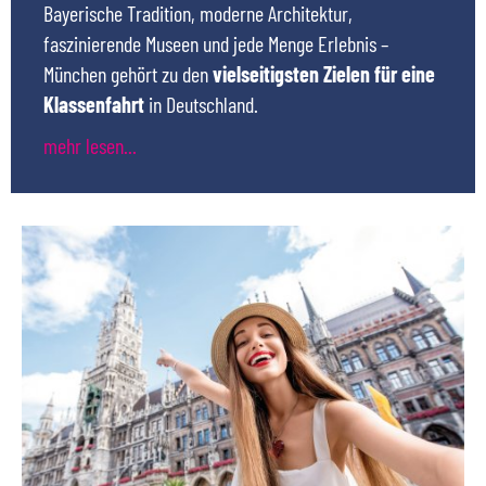
Bayerische Tradition, moderne Architektur,
faszinierende Museen und jede Menge Erlebnis –
München gehört zu den
vielseitigsten Zielen für eine
Klassenfahrt
in Deutschland.
Ob weltberühmte Museen, beeindruckende Bauwerke,
spannende Erlebniswelten oder sportliche Highlights –
München hält für jede Altersgruppe auf Klassenreise
das passende Programm bereit. Besuchen Sie das
Deutsche Museum, erkunden Sie die Allianz Arena,
entdecken Sie den Olympiapark oder tauchen Sie im
SEA LIFE München in faszinierende Unterwasserwelten
ein. Auch die historische Altstadt mit Marienplatz,
Frauenkirche und Viktualienmarkt lädt zu
abwechslungsreichen Entdeckungstouren ein.
Neben den zahlreichen Sehenswürdigkeiten überzeugt