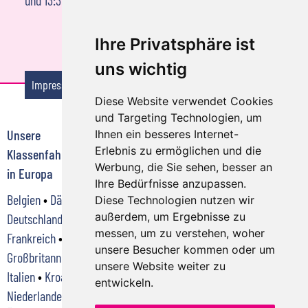
Ihre Privatsphäre ist
© pwmotion - stock.adobe.com
uns wichtig
Impressum
Reisebedingungen
Datenschutzerklärung
Diese Website verwendet Cookies
und Targeting Technologien, um
Unsere
Klassenfahrten zu
Klassenfahrten zu
Ihnen ein besseres Internet-
Erlebnis zu ermöglichen und die
Klassenfahrtenziele
jedem Anlass
jeder Jahreszeit
© GaPa Tourismus - Jörg Lutz
Werbung, die Sie sehen, besser an
in Europa
Abschlussfahrt
•
im Frühjahr
•
im
Ihre Bedürfnisse anzupassen.
Belgien
•
Dänemark
•
Deutsche Bahn
Sommer
•
im Herbst
Diese Technologien nutzen wir
außerdem, um Ergebnisse zu
Deutschland
•
Klassenfahrt
•
•
im Winter
messen, um zu verstehen, woher
Frankreich
•
Klassenreise
•
unsere Besucher kommen oder um
Großbritannien
•
Kursfahrt
•
unsere Website weiter zu
Italien
•
Kroatien
•
Schülerreisen
•
entwickeln.
Niederlande
•
Schulreise
•