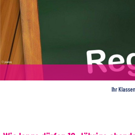
Pole
Spani
Tschec
Unga
© pixabay
Ihr Klasse