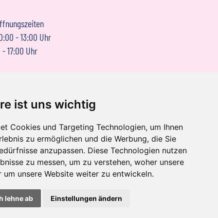
ffnungszeiten
10:00 - 13:00 Uhr
 - 17:00 Uhr
re ist uns wichtig
tenschutzerklärung
et Cookies und Targeting Technologien, um Ihnen
Erlebnis zu ermöglichen und die Werbung, die Sie
Klassenfahrten zu jeder Jahreszeit
Bedürfnisse anzupassen. Diese Technologien nutzen
im Frühjahr
•
im Sommer
•
im Herbst
•
im Winter
bnisse zu messen, um zu verstehen, woher unsere
um unsere Website weiter zu entwickeln.
h lehne ab
Einstellungen ändern