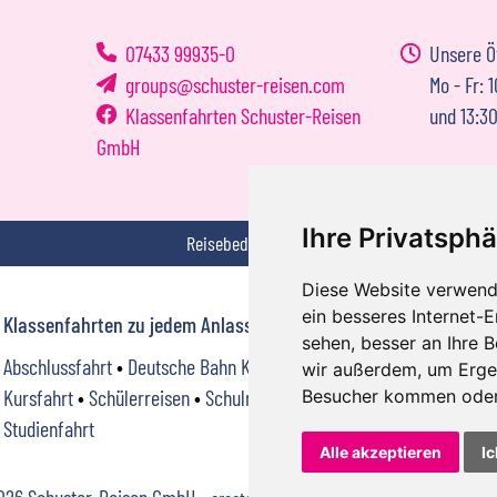
07433 99935-0
Unsere Ö
groups
schuster-reisen.com
Mo - Fr: 
Klassenfahrten Schuster-Reisen
und 13:30
GmbH
Ihre Privatsphä
Reisebedingungen
Da
Diese Website verwend
ein besseres Internet-
Klassenfahrten zu jedem Anlass
sehen, besser an Ihre 
Abschlussfahrt
•
Deutsche Bahn Klassenfahrt
•
Klassenreise
•
wir außerdem, um Erge
Kursfahrt
•
Schülerreisen
•
Schulreise
•
Skifahren
•
Skilager
•
Besucher kommen oder 
Studienfahrt
Alle akzeptieren
Ic