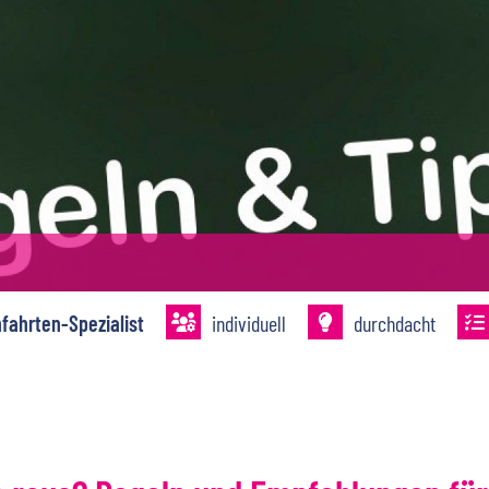
n
en
hien
rn
nfahrten-Spezialist
individuell
durchdacht