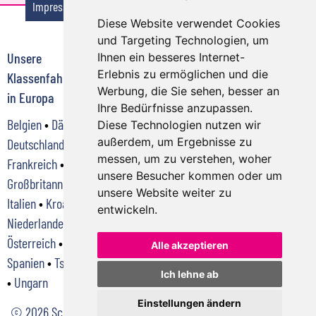
Impressum
Reisebedingungen
Datenschutzerklärung
Diese Website verwendet Cookies
und Targeting Technologien, um
Unsere
Klassenfahrten zu
Klassenfahrten zu
Ihnen ein besseres Internet-
Erlebnis zu ermöglichen und die
Klassenfahrtenziele
jedem Anlass
jeder Jahreszeit
Werbung, die Sie sehen, besser an
in Europa
Abschlussfahrt
•
im Frühjahr
•
im
Ihre Bedürfnisse anzupassen.
Belgien
•
Dänemark
•
Deutsche Bahn
Sommer
•
im Herbst
Diese Technologien nutzen wir
außerdem, um Ergebnisse zu
Deutschland
•
Klassenfahrt
•
•
im Winter
messen, um zu verstehen, woher
Frankreich
•
Klassenreise
•
unsere Besucher kommen oder um
Großbritannien
•
Kursfahrt
•
unsere Website weiter zu
Italien
•
Kroatien
•
Schülerreisen
•
entwickeln.
Niederlande
•
Schulreise
•
Österreich
•
Polen
•
Skifahren
•
Skilager
•
Alle akzeptieren
Spanien
•
Tschechien
Studienfahrt
Ich lehne ab
•
Ungarn
Einstellungen ändern
© 2026 Schuster-Reisen GmbH