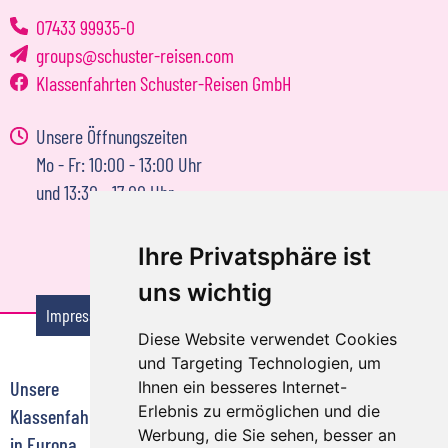
07433 99935-0
groups
schuster-reisen.com
Klassenfahrten Schuster-Reisen GmbH
Unsere Öffnungszeiten
Mo - Fr: 10:00 - 13:00 Uhr
und 13:30 - 17:00 Uhr
Ihre Privatsphäre ist
uns wichtig
Impressum
Reisebedingungen
Datenschutzerklärung
Diese Website verwendet Cookies
und Targeting Technologien, um
Unsere
Klassenfahrten zu
Klassenfahrten zu
Ihnen ein besseres Internet-
Erlebnis zu ermöglichen und die
Klassenfahrtenziele
jedem Anlass
jeder Jahreszeit
Werbung, die Sie sehen, besser an
in Europa